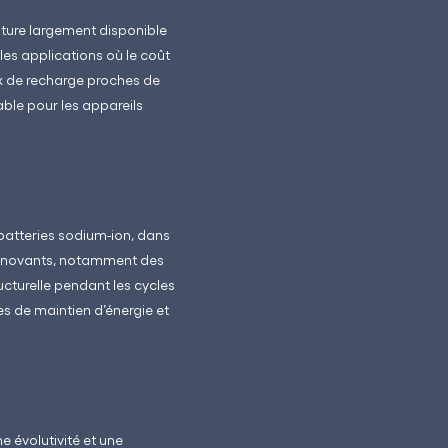
ature largement disponible
les applications où le coût
x de recharge proches de
able pour les appareils
 batteries sodium-ion, dans
x innovants, notamment des
ructurelle pendant les cycles
es de maintien d’énergie et
 évolutivité et une