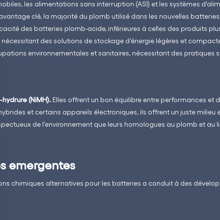
iles, les alimentations sans interruption (ASI) et les systèmes d'ali
avantage clé, la majorité du plomb utilisé dans les nouvelles batteries é
icacité des batteries plomb-acide, inférieures à celles des produits plu
nécessitant des solutions de stockage d'énergie légères et compactes
ations environnementales et sanitaires, nécessitant des pratiques st
-hydrure (NiMH).
Elles offrent un bon équilibre entre performances et 
ybrides et certains appareils électroniques, ils offrent un juste milieu
espectueux de l’environnement que leurs homologues au plomb et au li
es emergentes
ns chimiques alternatives pour les batteries a conduit à des dévelo