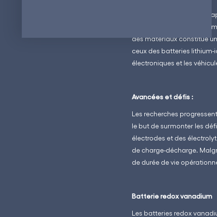
Les batteries sodium-ion a
et peu coûteuse du sodium, 
des matériaux constitue un
ceux des batteries lithium-
électroniques et les véhicul
Avancées et défis :
Les recherches progressent 
le but de surmonter les déf
électrodes et des électrolyt
de charge-décharge. Malgré 
de durée de vie opérationne
Batterie redox vanadium
Les batteries redox vanadi