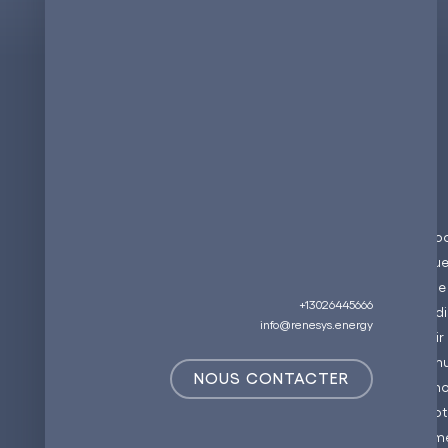
Dans la recherche d'un stoc
de la recherche scientifiqu
laisser place à un paysage 
+13026445666
technologies de batterie di
info@renesys.energy
d’illustrer le fait que l'av
s'épanouir à travers une m
NOUS CONTACTER
densité énergétique, des no
considérée comme un moteu
transposables plus largemen