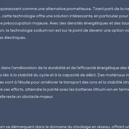
pparaissent comme une alternative prometteuse. Tirant parti de la n
cette technologie offre une solution intéressante, en particulier pour 
e préoccupation majeure. Avec des densités énergétiques et des tau
ion, la technologie sodium-ion est sur le point de devenir une option vi
es électriques.
dans l’amélioration de la durabilité et de l’efficacité énergétique des
is liés à la stabilité du cycle et à la capacité de débit. Des matériau
es sont à l'étude pour améliorer le transport des ions et la stabilité st
ces efforts, atteindre la parité avec les batteries lithium-ion en term
lle reste un obstacle majeur.
um se démarquent dans le domaine du stockage en réseau, offrant une