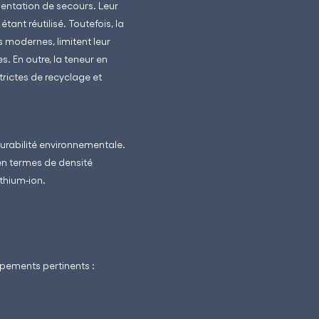
mentation de secours. Leur
tant réutilisé. Toutefois, la
s modernes, limitent leur
. En outre, la teneur en
rictes de recyclage et
durabilité environnementale.
 en termes de densité
thium-ion.
ppements pertinents :