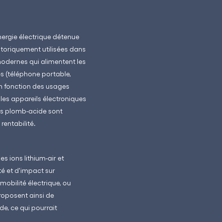
énergie électrique détenue
storiquement utilisées dans
 modernes qui alimentent les
es (téléphone portable,
en fonction des usages
t les appareils électroniques
ries plomb-acide sont
rentabilité.
es ions lithium-air et
té et d'impact sur
obilité électrique, ou
roposent ainsi de
de, ce qui pourrait