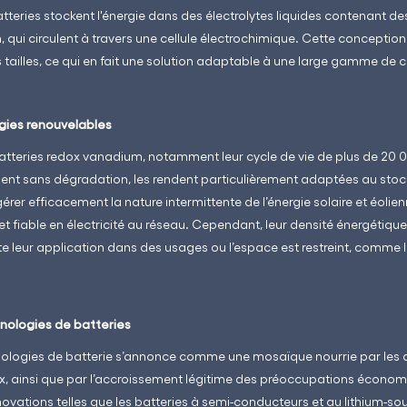
atteries stockent l'énergie dans des électrolytes liquides contenant 
n, qui circulent à travers une cellule électrochimique. Cette concepti
s tailles, ce qui en fait une solution adaptable à une large gamme de
rgies renouvelables
batteries redox vanadium, notamment leur cycle de vie de plus de 20 0
nt sans dégradation, les rendent particulièrement adaptées au stoc
érer efficacement la nature intermittente de l’énergie solaire et éolien
 fiable en électricité au réseau. Cependant, leur densité énergétique 
mite leur application dans des usages ou l’espace est restreint, comme l
nologies de batteries
nologies de batterie s’annonce comme une mosaïque nourrie par les 
aux, ainsi que par l’accroissement légitime des préoccupations économ
vations telles que les batteries à semi-conducteurs et au lithium-sou