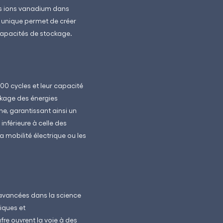
des ions vanadium dans
on unique permet de créer
 capacités de stockage.
00 cycles et leur capacité
kage des énergies
ne, garantissant ainsi un
inférieure à celle des
a mobilité électrique ou les
avancées dans la science
iques et
fre ouvrent la voie à des