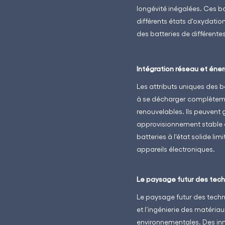
longévité inégalées. Ces b
différents états d'oxydatio
des batteries de différente
Intégration réseau et éne
Les attributs uniques des 
à se décharger complèteme
renouvelables. Ils peuvent g
approvisionnement stable et
batteries à l'état solide li
appareils électroniques.
Le paysage futur des tech
Le paysage futur des tech
et l’ingénierie des matéri
environnementales. Des inno