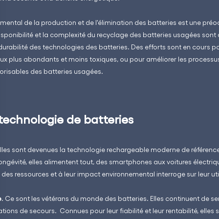
emental de la production et de l'élimination des batteries est une pré
isponibilité et la complexité du recyclage des batteries usagées sont
a durabilité des technologies des batteries. Des efforts sont en cours
ux plus abondants et moins toxiques, ou pour améliorer les processus
lorisables des batteries usagées.
 technologie de batteries
Elles sont devenues la technologie rechargeable moderne de référence
longévité, elles alimentent tout, des smartphones aux voitures électri
é des ressources et à leur impact environnemental interroge sur leur uti
e
. Ce sont les vétérans du monde des batteries. Elles continuent de se
tions de secours. Connues pour leur fiabilité et leur rentabilité, elle