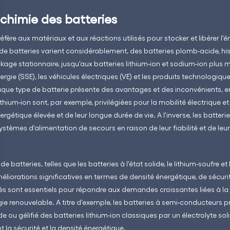
chimie des batteries
éfère aux matériaux et aux réactions utilisés pour stocker et libérer l'
 de batteries varient considérablement, des batteries plomb-acide, hi
ckage stationnaire, jusqu'aux batteries lithium-ion et sodium-ion plus
gie (SSE), les véhicules électriques (VE) et les produits technologiqu
Chaque type de batterie présente des avantages et des inconvénients, 
ithium-ion sont, par exemple, privilégiées pour la mobilité électrique e
ergétique élevée et de leur longue durée de vie. A l'inverse, les batte
ystèmes d'alimentation de secours en raison de leur fiabilité et de leur 
 batteries, telles que les batteries à l'état solide, le lithium-soufre et l
iorations significatives en termes de densité énergétique, de sécuri
s sont essentiels pour répondre aux demandes croissantes liées à la m
e renouvelable. A titre d’exemple, les batteries à semi-conducteurs p
de ou gélifié des batteries lithium-ion classiques par un électrolyte soli
la sécurité et la densité énergétique.