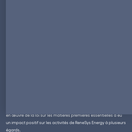
sur les matières premières ?
ReneSys Energy est un fournisseur de technologies de cellules
de batteries de nouvelle génération, qui favorise la transition
énergétique en déployant des installations de fabrication
modulaires "rapides" et "légères" de systèmes de stockage
d'énergie (ESS), fournissant aux pays un approvisionnement
localisé en stockage d'énergie.
L'activité principale de ReneSys Energy ne génère aucun
écoulement toxique ni aucun déchet grâce à un processus de
recyclage complet, conçu de la fabrication à la fin de vie, et au
"revêtement aqueux" unique des cellules de batterie. La mise
en œuvre de la loi sur les matières premières essentielles a eu
un impact positif sur les activités de ReneSys Energy à plusieurs
égards.