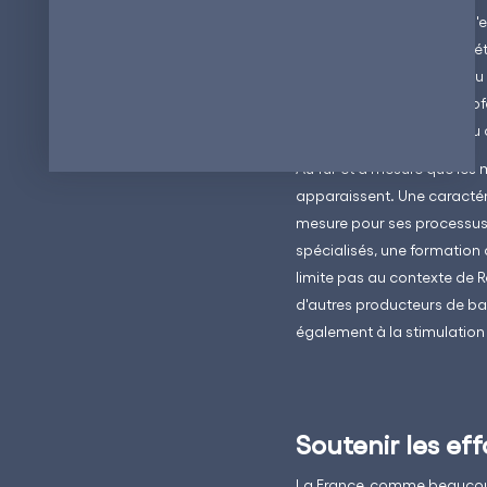
écosystème qui englobe l'e
a établi des partenariats 
conjoints. En effet, en vert
politique de formation profe
sur le marché du travail ou
Au fur et à mesure que les
apparaissent. Une caractéri
mesure pour ses processus u
spécialisés, une formation
limite pas au contexte de R
d'autres producteurs de ba
également à la stimulation 
Soutenir les eff
La France, comme beaucoup 