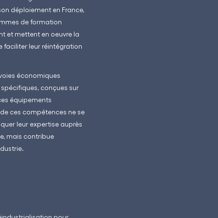
 son déploiement en France,
grammes de formation
ent et mettent en oeuvre la
faciliter leur réintégration
s voies économiques
 spécifiques, conçues sur
e ces équipements
ct de ces compétences ne se
iquer leur expertise auprès
e, mais contribue
dustrie.
industrialisation pour