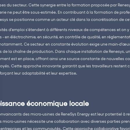
ises du secteur. Cette synergie entre la formation proposée par Renesys
terie ne peut être sous-estimée. En contribuant à la formation de pro
enesys se positionne comme un acteur clé dans la concrétisation de cett
ités d'emploi s'étendent à différents niveaux de compétences et on y 
s - en éléctrochimie, en sécurité, en contrôle de qualité, en réglementati
notamment. Ce secteur en constante évolution exige une main-d'œuvr
 de la chaîne de production. Dans chaque installation de Renesys, un
ent est en place, offrant ainsi une source constante de nouvelles 
oyés. Cette approche innovante garantit que les travailleurs restent
orçant leur adaptabilité et leur expertise.
roissance économique locale
onvaincants des micro-usines de ReneSys Energy est leur potentiel à r
s micro-usines nécessite une collaboration avec diverses parties pren
entreprises et les communautés. Cette approche collaborative favor