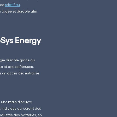
nce
relatif au
tagée et durable afin
eSys Energy
rgie durable grâce au
te et peu coûteuses,
ys un accès décentralisé
, une main d'oeuvre
 individus qui seront des
ndustrie des batteries, en