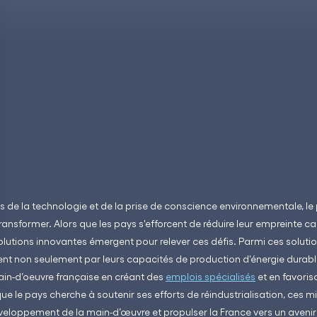
es de la technologie et de la prise de conscience environnementale, l
transformer. Alors que les pays s'efforcent de réduire leur empreinte ca
olutions innovantes émergent pour relever ces défis. Parmi ces solutio
ent non seulement par leurs capacités de production d'énergie durable
ain-d’oeuvre française en créant des
emplois spécialisés
et en favoris
e le pays cherche à soutenir ses efforts de réindustrialisation, ces m
éveloppement de la main-d’œuvre et propulser la France vers un avenir 