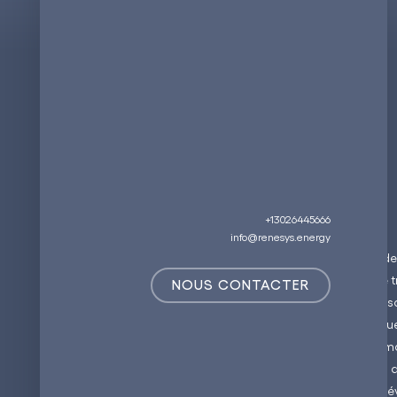
+13026445666
info@renesys.energy
À l'ère des avancées rapid
mondial est en train de se 
NOUS CONTACTER
sécurité énergétique, des s
ReneSys Energy se distingu
potentiel à dynamiser la m
économique locale. Alors qu
un rôle essentiel dans le d