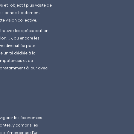
 et l'objectif plus vaste de
fessionnels hautement
e vision collective.
trouve des spécialisations
on... -, ou encore les
e diversifiée pour
e unité dédiée à la
compétences et de
 constamment à jour avec
evigorer les économies
antes, y compris les
ise l'émergence d'un