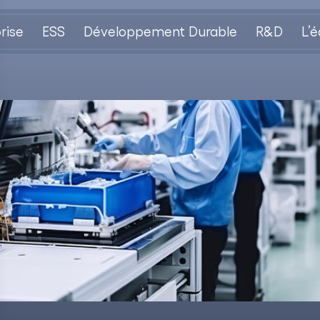
rise
ESS
Développement Durable
R&D
L’