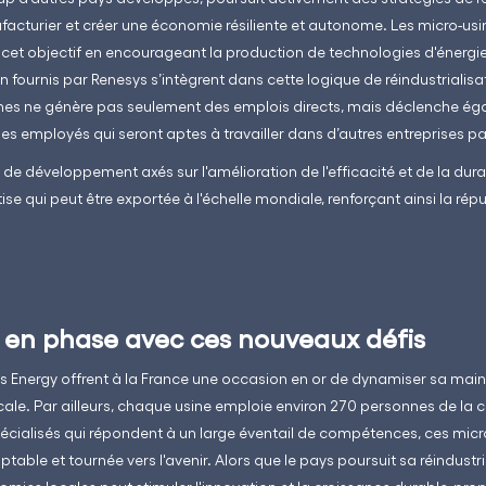
facturier et créer une économie résiliente et autonome. Les micro-us
 cet objectif en encourageant la production de technologies d'énergie 
n fournis par Renesys s’intègrent dans cette logique de réindustrialisati
nes ne génère pas seulement des emplois directs, mais déclenche éga
es employés qui seront aptes à travailler dans d’autres entreprises par
 de développement axés sur l'amélioration de l'efficacité et de la dura
se qui peut être exportée à l'échelle mondiale, renforçant ainsi la rép
 en phase avec ces nouveaux défis
s Energy offrent à la France une occasion en or de dynamiser sa main-
le. Par ailleurs, chaque usine emploie environ 270 personnes de la
écialisés qui répondent à un large éventail de compétences, ces micro
ble et tournée vers l'avenir. Alors que le pays poursuit sa réindustria