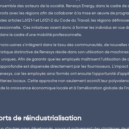
nsemble des acteurs de la société. Renesys Energy, dans le cadre de
étroits avec les régions afin de collaborer à la mise en œuvre de pro
u des articles L6121-1 et L6121-2 du Code du Travail, les régions définiss
ssionnelle. Ces initiatives visent donc à former les individus en vue de 
 dans le cadre d'une mobilité professionnelle.
 micro-usines s'intègrent dans le tissu des communautés, de nouvelle
stique distinctive de Renesys réside dans son utilisation de machines
niques. Afin de garantir que les employés maîtrisent l'utilisation d
 approfondie est dispensée directement par les fournisseurs. L'impa
enesys, car les employés ainsi formés ont ensuite l'opportunité d'appl
tteries locaux. Cette approche non seulement accroît leur polyvalenc
de la croissance économique locale et à l'amélioration globale de l'in
orts de réindustrialisation
d'autres pays développés, poursuit activement des stratégies de ré