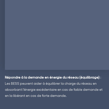
Les BESS, combinés aux bornes de recharge pour véhicules
électriques, ne concernent pas seulement le stockage et
l’approvisionnement en énergie, ils permettent également de
fournir des services annexes ou auxiliaires au réseau
électrique.
Ces services peuvent inclure :
Répondre à la demande en énergie du réseau (équilibrage)
:
Les BESS peuvent aider à équilibrer la charge du réseau en
absorbant l'énergie excédentaire en cas de faible demande et
en la libérant en cas de forte demande.