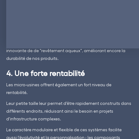
Enfin, dernier point concernant la réduction des déchets, le
processus de fabrication des micro- usines ReneSys intègre un
système de recyclage complet, de la production à la fin de vie
de nos batteries, garantissant ainsi l'absence de produits
toxiques ou de déchets. La durabilité de nos
cellules de
batteries
est en outre améliorée grâce à une technique
innovante de de "revêtement aqueux", améliorant encore la
durabilité de nos produits.
4. Une forte rentabilité
Les micro-usines offrent également un fort niveau de
rentabilité.
Leur petite taille leur permet d'être rapidement construits dans
différents endroits, réduisant ainsi le besoin en projets
d'infrastructure complexes.
Le caractère modulaire et flexible de ces systèmes facilite
aussi l'évolutivité et la personnalisation ; les composants